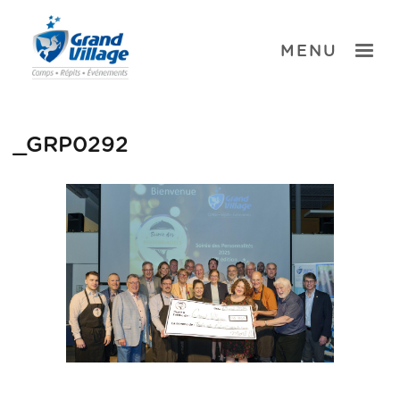
Skip
to
content
TOGGLE
MENU
_GRP0292