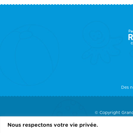
F
S
Des n
© Copyright Grand
Nous respectons votre vie privée.