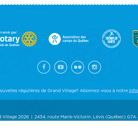
OOTER
IDEBAR
ouvelles régulières de Grand Village? Abonnez-vous à notre
info
 Village 2026
2434, route Marie-Victorin, Lévis (Québec) G7A