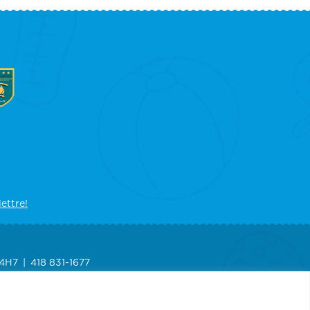
lettre!
 4H7
418 831-1677