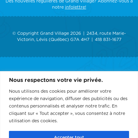
Des nouvelles régulières de Grand Village? Abonnez-vous à
notre
infolettre!
© Copyright Grand Village 2026
2434, route Marie-
Victorin, Lévis (Québec) G7A 4H7
418 831-1677
ACCUEIL
Nous respectons votre vie privée.
GRAND VILLAGE
Nous utilisons des cookies pour améliorer votre
expérience de navigation, diffuser des publicités ou des
SERVICES
contenus personnalisés et analyser notre trafic. En
cliquant sur « Tout accepter », vous consentez à notre
RÉCEPTION ET ÉVÉNEMENT
utilisation des cookies.
CONTACT
Accepter tout