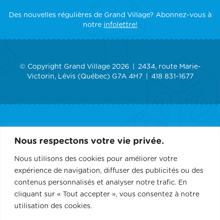
Des nouvelles régulières de Grand Village? Abonnez-vous à
notre
infolettre!
© Copyright Grand Village 2026
2434, route Marie-
Victorin, Lévis (Québec) G7A 4H7
418 831-1677
ACCUEIL
Nous respectons votre vie privée.
GRAND VILLAGE
Nous utilisons des cookies pour améliorer votre
expérience de navigation, diffuser des publicités ou des
SERVICES
contenus personnalisés et analyser notre trafic. En
cliquant sur « Tout accepter », vous consentez à notre
RÉCEPTION ET ÉVÉNEMENT
utilisation des cookies.