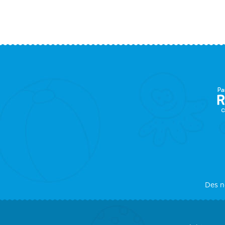
F
S
Des n