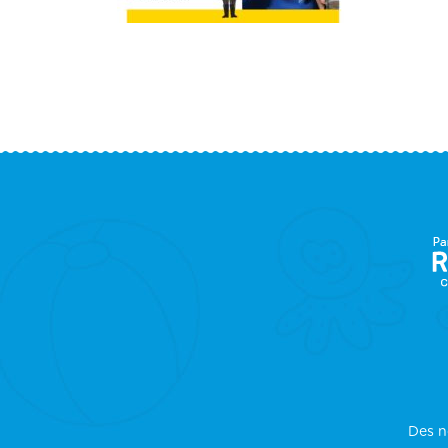
F
S
Des n