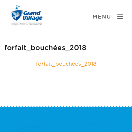
Skip
to
content
TOGGLE
MENU
forfait_bouchées_2018
forfait_bouchées_2018