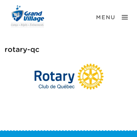
Skip
to
content
TOGGLE
MENU
rotary-qc