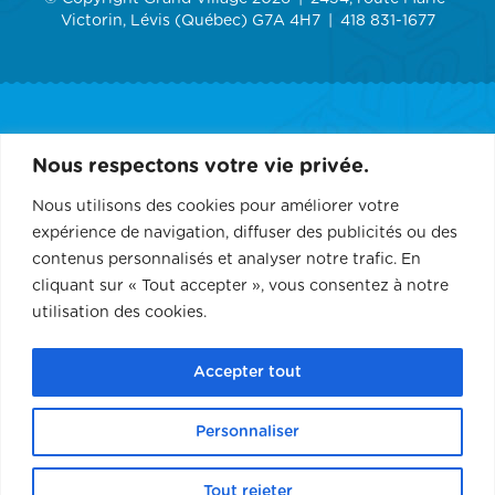
Victorin, Lévis (Québec) G7A 4H7
418 831-1677
ACCUEIL
Nous respectons votre vie privée.
GRAND VILLAGE
Nous utilisons des cookies pour améliorer votre
expérience de navigation, diffuser des publicités ou des
SERVICES
contenus personnalisés et analyser notre trafic. En
cliquant sur « Tout accepter », vous consentez à notre
RÉCEPTION ET ÉVÉNEMENT
utilisation des cookies.
CONTACT
Accepter tout
PARTENAIRES
Personnaliser
FONDATION
Tout rejeter