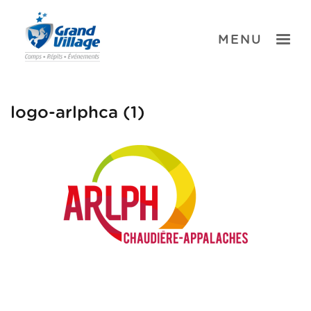
Skip
to
content
TOGGLE
MENU
logo-arlphca (1)