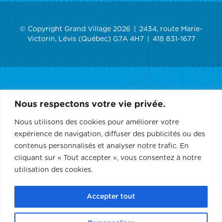
© Copyright Grand Village 2026
2434, route Marie-
Victorin, Lévis (Québec) G7A 4H7
418 831-1677
ACCUEIL
Nous respectons votre vie privée.
GRAND VILLAGE
Nous utilisons des cookies pour améliorer votre
expérience de navigation, diffuser des publicités ou des
SERVICES
contenus personnalisés et analyser notre trafic. En
cliquant sur « Tout accepter », vous consentez à notre
RÉCEPTION ET ÉVÉNEMENT
utilisation des cookies.
CONTACT
Accepter tout
PARTENAIRES