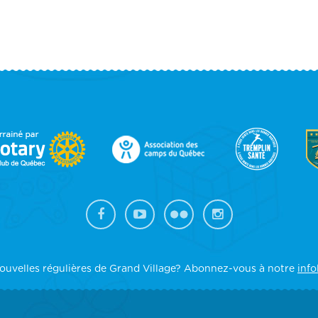
OOTER
IDEBAR
ouvelles régulières de Grand Village? Abonnez-vous à notre
info