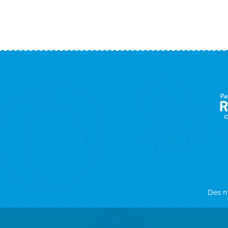
F
S
Des n