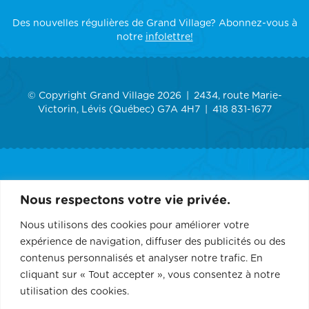
Des nouvelles régulières de Grand Village? Abonnez-vous à
notre
infolettre!
© Copyright Grand Village 2026
2434, route Marie-
Victorin, Lévis (Québec) G7A 4H7
418 831-1677
ACCUEIL
Nous respectons votre vie privée.
GRAND VILLAGE
Nous utilisons des cookies pour améliorer votre
expérience de navigation, diffuser des publicités ou des
SERVICES
contenus personnalisés et analyser notre trafic. En
cliquant sur « Tout accepter », vous consentez à notre
RÉCEPTION ET ÉVÉNEMENT
utilisation des cookies.