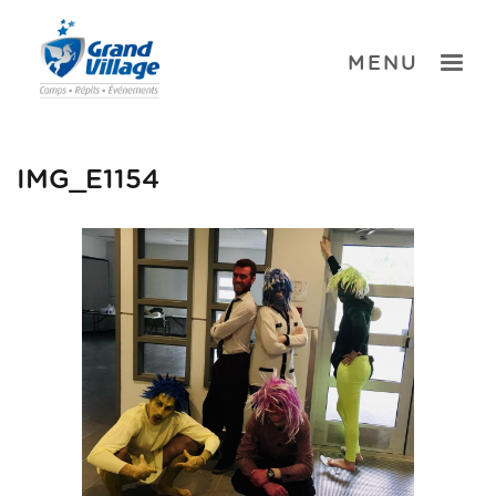
Skip
to
content
TOGGLE
MENU
IMG_E1154