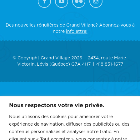
Des nouvelles régulières de Grand Village? Abonnez-vous à
notre
infolettre!
© Copyright Grand Village 2026
2434, route Marie-
Victorin, Lévis (Québec) G7A 4H7
418 831-1677
ACCUEIL
Nous respectons votre vie privée.
GRAND VILLAGE
Nous utilisons des cookies pour améliorer votre
expérience de navigation, diffuser des publicités ou des
SERVICES
contenus personnalisés et analyser notre trafic. En
cliquant sur « Tout accepter », vous consentez à notre