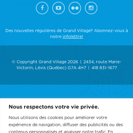
Des nouvelles régulières de Grand Village? Abonnez-vous à
notre
infolettre!
© Copyright Grand Village 2026
2434, route Marie-
Victorin, Lévis (Québec) G7A 4H7
418 831-1677
ACCUEIL
Nous respectons votre vie privée.
GRAND VILLAGE
Nous utilisons des cookies pour améliorer votre
expérience de navigation, diffuser des publicités ou des
SERVICES
contenus personnalisés et analyser notre trafic. En