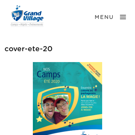
Skip
to
content
TOGGLE
MENU
cover-ete-20