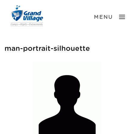
Skip
to
content
TOGGLE
MENU
man-portrait-silhouette