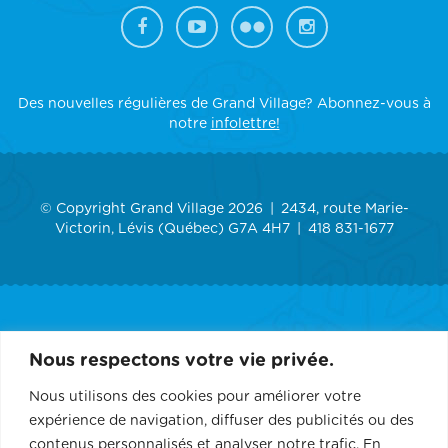
Des nouvelles régulières de Grand Village? Abonnez-vous à
notre
infolettre!
© Copyright Grand Village 2026
2434, route Marie-
Victorin, Lévis (Québec) G7A 4H7
418 831-1677
ACCUEIL
Nous respectons votre vie privée.
GRAND VILLAGE
Nous utilisons des cookies pour améliorer votre
expérience de navigation, diffuser des publicités ou des
SERVICES
contenus personnalisés et analyser notre trafic. En