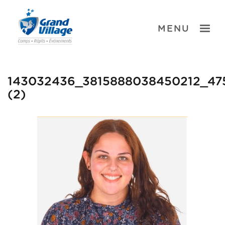
Skip
to
content
TOGGLE
MENU
143032436_3815888038450212_4
(2)